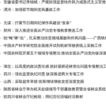
安徽省委书记李锦斌：严规矩强监督转作风力戒形式主义官僚
漯河：加强双节期间党风廉政工作
元谋：拧紧节日期间纪律作风建设“发条”
郑州：深入推进全面从严治党专项检查整改工作
拍“蝇”啄“虫”，扎实整治扶贫领域腐败和作风问题——广西
中国水产科学研究院全面推开试剂耗材等物资线上采购工作
中国农科院开展五个领域专项整治 推动全面从严治党向纵深
湖北：以高度的政治责任感 抓好退耕还林突出问题专项整治
四川：强化监督执纪问责 纵深推进两大专项工作
山西：采取超常举措 统筹增绿增收攻坚深度贫困
陕西省林业厅举办机关处级领导干部廉政教育暨全省林业系统
驻四川省林业厅纪检组：用纪言纪语编好活教材