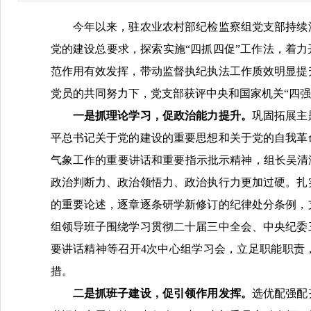
今年以来，驻农业农村部纪检监察组党支部持续
党的建设总要求，探索实施
“四抓四促”工作法，着
范作用有效发挥，带动监督执纪执法工作质效明显提
党员的共同努力下，党支部获评中央和国家机关
“四
一是抓理论学习，促政治能力提升
。
巩固拓展主
平总书记关于党的建设的重要思想
和
关于党的自我革
气象工作的重要讲话和重要指示批示精神，组长
吴清
政治判断力、政治领悟力、政治执行力更加过硬。扎
的重要论述，逐章逐条研学新修订的纪律处分条例，
组领导班子围绕学习贯彻二十届三中全会、中央纪委
要讲话精神等召开
4次
中心组学习会，立足职能职责
措。
二是抓班子建设，促引领作用发挥
。
选优配强配