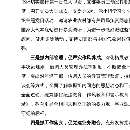
书记切实履行第一责任人职责，支部委员主动发挥职
度，召开党员大会
10
次、支委会
6
次、党小组学习会
4
织主题党日活动，邀请农业农村部有关司局负责同志
国家大气本底站进行参观调研，为进一步做好派驻监
慰问、健步走等
活动
，支持团支部与中国气象局数
强。
三是抓内部管理，促严实作风养成
。
深化拓展教
事决策规则、借调人员管理办法等制度，不断健全
度，突出对年轻干部、借调人员的教育管理监督，持
谈会等方式，全面了解掌握组内同志的思想动态和工
全面过硬。统筹抓好纪法教育、作风教育和警示教育
录》，教育引导全组同志树立正确的权力观、事业观
守纪的标杆。
四是抓工作落实，促党建业务融合
。
充分发挥党