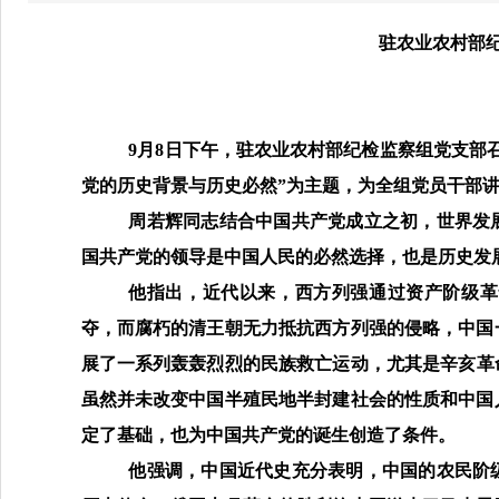
驻农业农村部
9
月
8
日下午，驻农业农村部纪检监察组党支部
党的历史背景与历史必然
”为主题，为全组党员干部
周若辉
同志结合
中国共产党成立之
初
，世界发
国共产党的领导是中国人民的必然选择，也是历史发
他
指出
，
近代
以来，
西方列强通过资产阶级革
夺，
而
腐朽的
清王朝无力抵抗西方列强的侵略，
中国
展了一系列轰轰烈烈的民族救亡运动，尤其是辛亥革命
虽然并未改变中国半殖民地半封建社会的性质和中国
定了基础，也为中国共产党的诞生创造了条件。
他强调
，
中国近代史充分
表
明，中国的农民阶