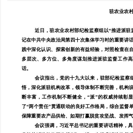
驻农业农
近日，驻农业农村部纪检监察组以
“推进派驻
记在中共中央政治局第四十次集体学习时的重要讲
践中深化认识、探索创新的有益经验
，
对照检查
在
多层次、多方位、多角度谋划
推进派驻监督工作高
话。
会议指出，
党的十九大以来，驻部纪检监察
悟，深化派驻机构改革，领导体制不断完善，机构
断丰富，工作机制不断健全，
“
派
”
的权威
持续彰显
了“两个责任”
贯通
联动
的良好工作格局
，综合监督
保障重要农产品供给、如期打赢脱贫攻坚
战、发挥
会议强调，习近平总书记的重要讲话精神，具