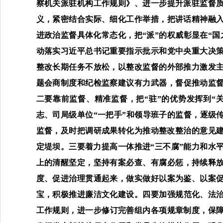
察机关派驻机构工作规则》、进一步提升派驻监督
义，紧密结合实际、细化工作举措，把讲话精神融
进政治监督具体化常态化，把“派”的权威彰显在“国
动落实习近平总书记重要指示批示和党中央重大决
整改长期任务
不放松，
以整改监督的外部推力激发
题会商制度
和
纪检监察建议有力武器
，
督促
推动监
二要
靠前监督、精准监督，把“驻”的优势发挥到“
志、司局级单位“一把手”和领导班子
的
监督，逐级
监督
，
及时
把
调研
成果
转化为推动整改整治
的意见
定堤坝。
三
要着力
提高一体推进“三不腐”能力和水
上的清醒坚定，
坚持有案必查
、
有腐必惩
，持续释
度、促进治理贯通起来，做实
做好
以案为鉴、以案
宝
，积极
推进廉洁文化建设
。
四
要加强
规范化、法
工作规则
，进一步
修订完善
组内各项规章制度，
保